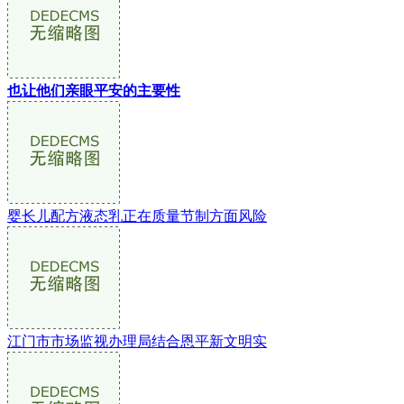
也让他们亲眼平安的主要性
婴长儿配方液态乳正在质量节制方面风险
江门市市场监视办理局结合恩平新文明实