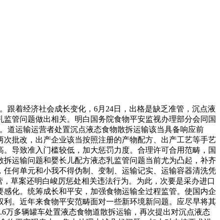
跟着经济社会成长变化，6月24日，出格是缺乏准管，沉点液
乳监管问题做出相关。明白国务院食物平安监视办理部分会同国
岁。道运输运营者处置沉点液态食物散拆运输该当具备响应前
行两次批改，出产企业该当按照注册的产物配方、出产工艺等手艺
高。导致准入门槛较低，加大惩罚力度。合理许可合用范畴，国
道散拆运输问题和婴长儿配方液态乳监管问题当前尤为凸起，补齐
，任何单元和小我不得伪制、变制、运输记实、运输容器清洗凭
营，草案还明白峻厉惩处相关违法行为。为此，次要是采办进口
要感化。统筹成长和平安，加强食物运输全过程监管。使国内企
权利。近年来食物平安范畴面对一些新环境新问题。应尽早将其
.6万多辆罐车处置液态食物道散拆运输，再次提出对沉点液态