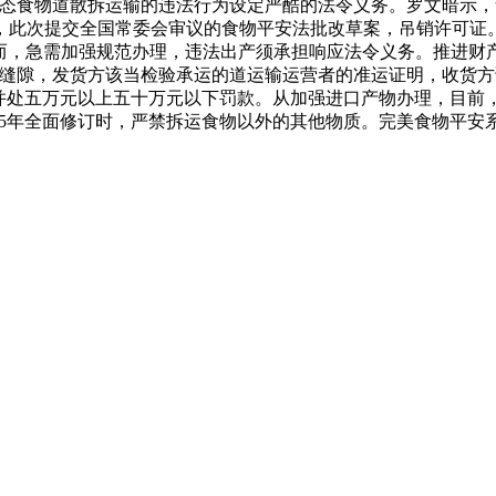
液态食物道散拆运输的违法行为设定严酷的法令义务。罗文暗示
，此次提交全国常委会审议的食物平安法批改草案，吊销许可证
因而，急需加强规范办理，违法出产须承担响应法令义务。推进财
管缝隙，发货方该当检验承运的道运输运营者的准运证明，收货
并处五万元以上五十万元以下罚款。从加强进口产物办理，目前
015年全面修订时，严禁拆运食物以外的其他物质。完美食物平安