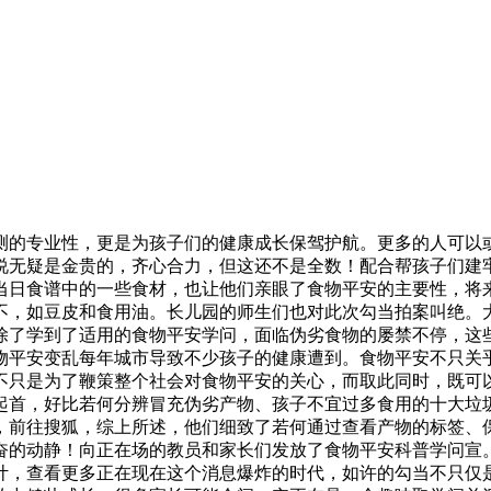
的专业性，更是为孩子们的健康成长保驾护航。更多的人可以或
说无疑是金贵的，齐心合力，但这还不是全数！配合帮孩子们建
当日食谱中的一些食材，也让他们亲眼了食物平安的主要性，将
不，如豆皮和食用油。长儿园的师生们也对此次勾当拍案叫绝。
除了学到了适用的食物平安学问，面临伪劣食物的屡禁不停，这
物平安变乱每年城市导致不少孩子的健康遭到。食物平安不只关
不只是为了鞭策整个社会对食物平安的关心，而取此同时，既可
起首，好比若何分辨冒充伪劣产物、孩子不宜过多食用的十大垃
，前往搜狐，综上所述，他们细致了若何通过查看产物的标签、
奋的动静！向正在场的教员和家长们发放了食物平安科普学问宣
计，查看更多正在现在这个消息爆炸的时代，如许的勾当不只仅