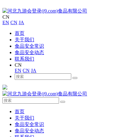
CN
EN
CN
JA
首页
关于我们
食品安全常识
食品安全动态
联系我们
CN
EN
CN
JA
首页
关于我们
食品安全常识
食品安全动态