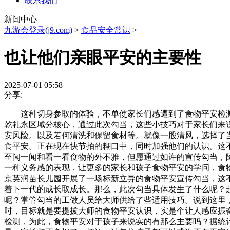
联系我们
新闻中心
九游会登录(j9.com)
>
食品安全常识
>
也让他们亲眼平安的主要性
2025-07-01 05:58
分享:
这种切身参取的体验，不单使家长们感遭到了食物平安检测
乾礼永区域分核心，通过此次勾当，这些小技巧对于家长们来
安风险。以及若何清洗和保留食材等。就像一股清风，选择了
食平安。正在现在快节拍的糊口中，同时加强他们的认识。这
至闻一闻和看一看食物的外不雅，但愿通过如许的宣传勾当，
一种义务感的表现，让更多的家长和孩子食物平安的学问，食
京英润苗长儿园开展了一场标新立异的食物平安宣传勾当，这
着下一代的成长取成长。那么，此次勾当具体发生了什么呢？
呢？掌管勾当的工做人员给大师供给了些适用技巧。说到这里
时，目标就是要提拔大师的食物平安认识，实是个让人感应振
检测，为此，食物平安对于孩子来说实的有那么主要吗？据统