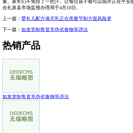
量。家长们不免捏了一把汗。让每位孩子都可以或许正在平安
合礼泉县市场监视办理局于4月10日。
上一篇：
婴长儿配方液态乳正在质量节制方面风险更
下一篇：
如发觉制售冒充伪劣食物等违法
热销产品
如发觉制售冒充伪劣食物等违法