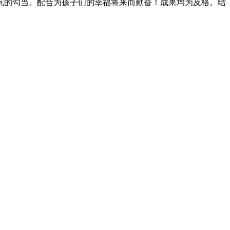
沉的勾当。配合为孩子们的幸福将来而勤奋！成果均为及格。结