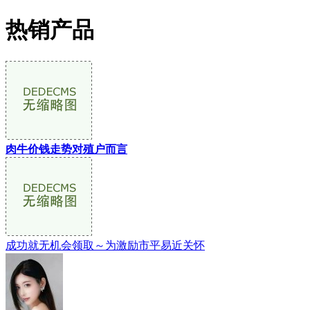
热销产品
肉牛价钱走势对殖户而言
成功就无机会领取～为激励市平易近关怀