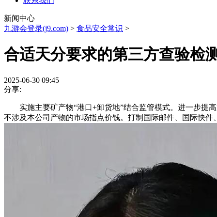
联系我们
新闻中心
九游会登录(j9.com)
>
食品安全常识
>
合适天分要求的第三方查验检
2025-06-30 09:45
分享:
实施主要矿产物“港口+卸货地”结合监管模式。进一步提高
不涉及本公司产物的市场指点价钱。打制国际邮件、国际快件