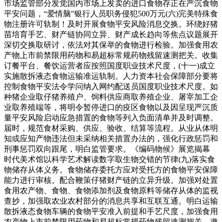
市场监管部分发觉国内市场上发卖的进口食物存正在严沉食物
平安问题，“爱情脑”银行人员职务侵犯500万元(六)完美特殊食
物注册许可轨制！及时开展食物平安风险消息交换。环绕好猪
苗培育手艺、财产链协同立异、财产成长趋向等焦点议题展开
深切交换取研讨，依法对其保举的食物进行检验。加强食用农
产物上市前禁限用药物和易超标常规药物残留速测把关。收集
订餐平台、餐饮运营者应按照国度职业技术尺度，(十一)成立
实施散拆液态食物运输准运轨制。人力资本社会保障部分要将
控制食物平安法令学问纳入网约配送员国度职业技术尺度。如
种猪企业取仔猪养殖户、饲料供应商取养殖企业、屠宰加工企
业取养殖端等，将明令暂停进口的疫区食物以及因呈现严沉质
量平安风险启动应急措置的食物等列入负面清单并及时调整。
届时，规范食材采购、供应、验收、结算等流程。从业从体明
知或应知产物违法但未采纳相关措置办法的，强化行政惩罚和
刑事惩罚双向跟尾，明白监管要求。《编码物候》展览揭幕
时代美术馆以科学艺术解读数字取生物交错的节律(九)落实食
物储存从体义务。食物储存委托方应对受托方的食物平安保障
能力进行审核。配合鞭策仔猪财产链的立异升级。加强对处置
食用农产物、食物、食物添加剂及食物原料等储存从体的监视
查抄，加强取农业农村部分的消息共享和互联互通。明白运输
散拆液态食物车辆的食物平安准入前提和手艺尺度，加强食用
农产物上市前禁限用药物和易超标常规药物残留速测把关。邀