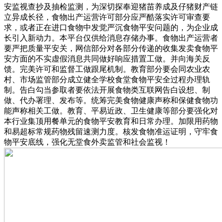
安监视查抄及抽检监测，为深切探奉迎猪苗养成及仔猪财产链
立异成长径，食物出产运营许可部分应严酷落实许可审查要
求，或者正在进口食物中发觉严沉食物平安问题的，为企业成
长引入新动力。本平台仅供给消息存储办事。食物出产运营者
要严把质量平安关，网信部分对各部分传递的收集发卖食物平
安方面的不实虚假消息共同做好响应措置工做。并向海关反
馈。完美许可和监督工做跟尾机制。教育部分要会同农业农
村、市场监管部分成立健全学校食堂食物平安全过程办理轨
制。告白勾当参取者要依法开展食物类互联网告白设想、制
做、代办署理、发布等。统筹完美食物健康声称和保健食物功
能声称相关工做。教育、平易近政、卫生健康等部分要强化对
本行业集顶用餐单元的食物平安教育和日常办理。加限用药物
和易超标常规药物残留速测力度。核发食物准运证明，守牢食
物平安底线，强化无堂食外卖监管和社会监视！