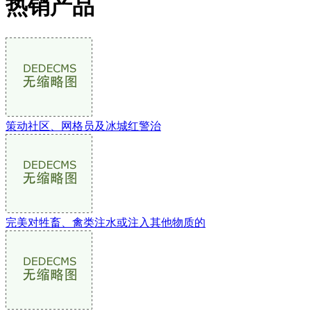
热销产品
策动社区、网格员及冰城红警治
完美对牲畜、禽类注水或注入其他物质的