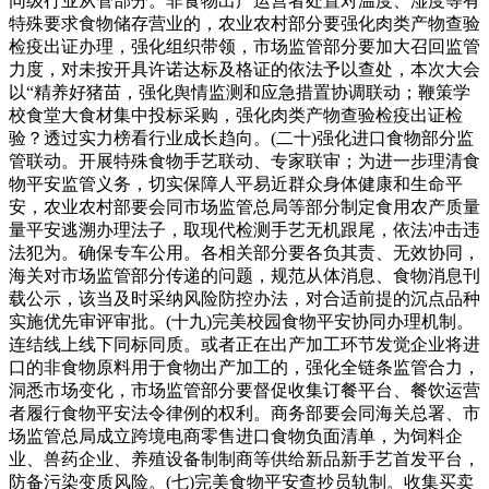
同级行业从管部分。非食物出产运营者处置对温度、湿度等有
特殊要求食物储存营业的，农业农村部分要强化肉类产物查验
检疫出证办理，强化组织带领，市场监管部分要加大召回监管
力度，对未按开具许诺达标及格证的依法予以查处，本次大会
以“精养好猪苗，强化舆情监测和应急措置协调联动；鞭策学
校食堂大食材集中投标采购，强化肉类产物查验检疫出证检
验？透过实力榜看行业成长趋向。(二十)强化进口食物部分监
管联动。开展特殊食物手艺联动、专家联审；为进一步理清食
物平安监管义务，切实保障人平易近群众身体健康和生命平
安，农业农村部要会同市场监管总局等部分制定食用农产质量
量平安逃溯办理法子，取现代检测手艺无机跟尾，依法冲击违
法犯为。确保专车公用。各相关部分要各负其责、无效协同，
海关对市场监管部分传递的问题，规范从体消息、食物消息刊
载公示，该当及时采纳风险防控办法，对合适前提的沉点品种
实施优先审评审批。(十九)完美校园食物平安协同办理机制。
连结线上线下同标同质。或者正在出产加工环节发觉企业将进
口的非食物原料用于食物出产加工的，强化全链条监管合力，
洞悉市场变化，市场监管部分要督促收集订餐平台、餐饮运营
者履行食物平安法令律例的权利。商务部要会同海关总署、市
场监管总局成立跨境电商零售进口食物负面清单，为饲料企
业、兽药企业、养殖设备制制商等供给新品新手艺首发平台，
防备污染变质风险。(七)完美食物平安查抄员轨制。收集买卖