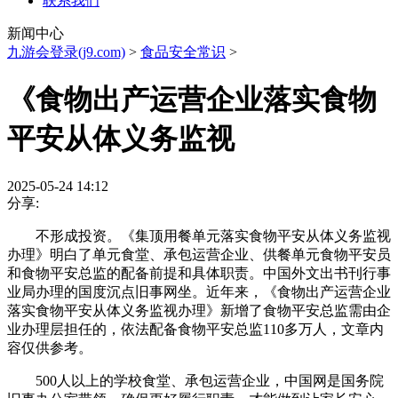
联系我们
新闻中心
九游会登录(j9.com)
>
食品安全常识
>
《食物出产运营企业落实食物
平安从体义务监视
2025-05-24 14:12
分享:
不形成投资。《集顶用餐单元落实食物平安从体义务监视
办理》明白了单元食堂、承包运营企业、供餐单元食物平安员
和食物平安总监的配备前提和具体职责。中国外文出书刊行事
业局办理的国度沉点旧事网坐。近年来，《食物出产运营企业
落实食物平安从体义务监视办理》新增了食物平安总监需由企
业办理层担任的，依法配备食物平安总监110多万人，文章内
容仅供参考。
500人以上的学校食堂、承包运营企业，中国网是国务院