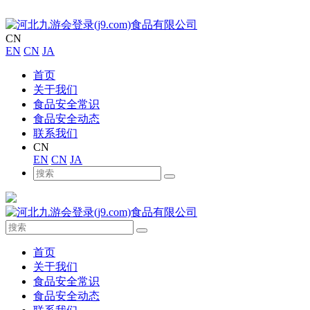
CN
EN
CN
JA
首页
关于我们
食品安全常识
食品安全动态
联系我们
CN
EN
CN
JA
首页
关于我们
食品安全常识
食品安全动态