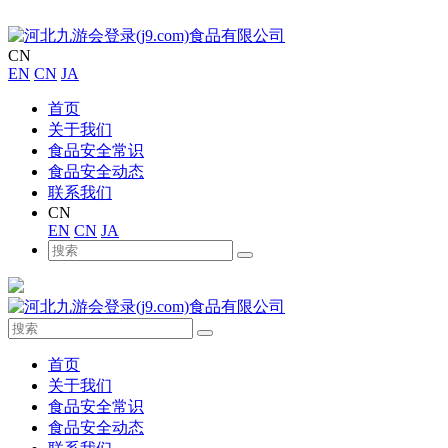
CN
EN
CN
JA
首页
关于我们
食品安全常识
食品安全动态
联系我们
CN
EN
CN
JA
首页
关于我们
食品安全常识
食品安全动态