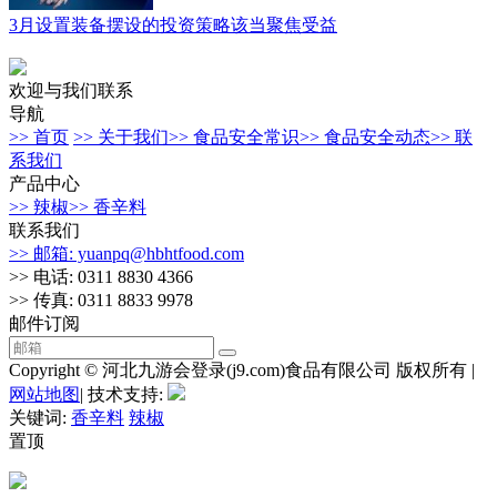
3月设置装备摆设的投资策略该当聚焦受益
欢迎与我们联系
导航
>> 首页
>> 关于我们
>> 食品安全常识
>> 食品安全动态
>> 联
系我们
产品中心
>> 辣椒
>> 香辛料
联系我们
>> 邮箱: yuanpq@hbhtfood.com
>> 电话: 0311 8830 4366
>> 传真: 0311 8833 9978
邮件订阅
Copyright © 河北九游会登录(j9.com)食品有限公司 版权所有 |
网站地图
| 技术支持:
关键词:
香辛料
辣椒
置顶