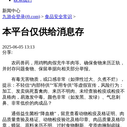
联系我们
新闻中心
九游会登录(j9.com)
>
食品安全常识
>
本平台仅供给消息存
2025-06-05 13:13
分享:
农药兽药，用鸡鸭肉假充牛羊肉等。确保食物来历正轨，
并封存问题食物、保留单据向相关部分举报。
有毒无害物质，或口感非常（如弹性过大、久煮不烂），
提示：不轻信“内部特供”“军用专供”等虚假宣传，风险行为：
加工、发卖病死畜禽肉、来历不明肉、未经查验检疫或检疫不
及格肉，易激发中毒。颜色非常（如发黑、发绿）、气息刺
鼻、非常低价的肉成品？
通俗益生菌粉“降血糖”，留意查看动物检疫及格证明、肉
品质量查验及格证、动物检疫验讫及格印章、肉品质量及格印
章，蟑鼠、原料来历不明、过时食物翻新、变质肉腌制卤味、