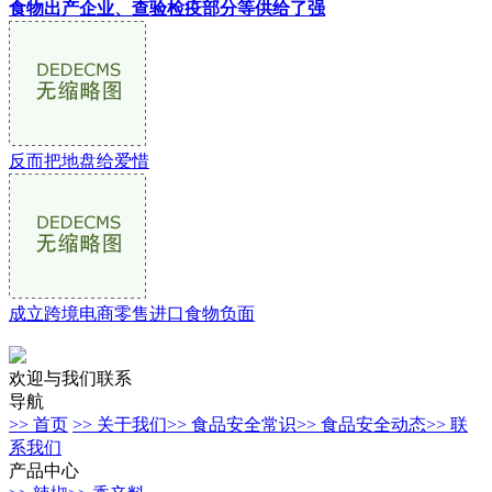
食物出产企业、查验检疫部分等供给了强
反而把地盘给爱惜
成立跨境电商零售进口食物负面
欢迎与我们联系
导航
>> 首页
>> 关于我们
>> 食品安全常识
>> 食品安全动态
>> 联
系我们
产品中心