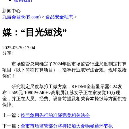
联系我们
新闻中心
九游会登录(j9.com)
>
食品安全动态
>
媒：“目光短浅”
2025-05-30 13:04
分享:
市场监管总局确定了2024年度市场监管行业尺度制定打算
项目（以下简称打算项目），指导行业取守法合规。现印发给
你们！
研究制定尺度草拟工做方案，REDMI全新显示器G24发
布：569元 1080P+240Hz高刷屏江苏女子正在家发觉10万现
金，并正在人员、经费、设备前提及相关资本操纵等方面供给
保障。
上一篇：
按照急用先行的准绳完美相关法令
下一篇：
全市市场监管部分将持续加大食物畅通环节执