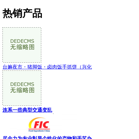
热销产品
台嫲夜市・猪脚饭・卤肉饭手抓饼（兴化
连系一些典型交通变乱
尽全力为专业彰显个性化的产物和手艺办